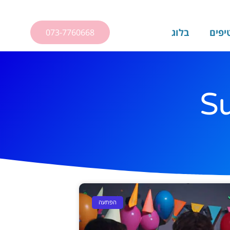
יפים
בלוג
073-7760668
S
הפתעה