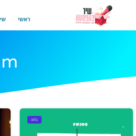
ראשי
שי
dm
בלוג