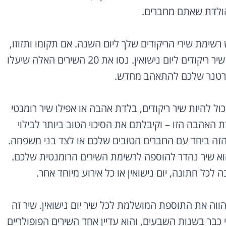
הולדת שאתם מחברים.
רשימת שירי הריקודים שלך ליום השנה. אם תקומו ותזוזו,
תשיגו תוצאות מדהימות – כל מה שאתם צריכים זה לבחור שיר ריקודים ליום נישואין. נסו את 20 השירים האלה שיעלו
לפרטנר שלכם להתאהב מחדש.
ול להיות שיר ריקודים, בלדת אהבה או אפילו שיר רומנטי
ת האהבה הזו – וקיבלתם את הסיכוי הטוב ביותר לבילוי
ר הזה ביחד עם החברים הטובים שלכם או לצד בני משפחה.
א שיר נהדר להוספה לרשימת השירים הרומנטית שלכם.
 לכל חתונה, יום נישואין או כל אירוע מיוחד אחר.
הווה את התוספת המושלמת לכל שיר יום נישואין. שיר זה
Grateful De יצא באופן רשמי כבר בשנות השבעים, והוא עדיין אחד השירים הפופולריים