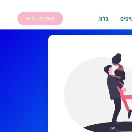
יפים
בלוג
073-7760668