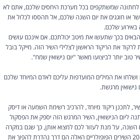
ים לחתונה שמשתקפים בכל מערכת היחסים שלכם, אתם לא
ר או חוגגים את יום השנה שלכם, אל תהססו לכלול את
ה באירוע שלכם.
באים בכך שתעשו את מיטב יכולתכם. אם אינכם עושים
ת לרקוד את הריקוד הראשון לצלילי השיר הזה. מייקל בובל
שיר טוב יותר לביצועו מאשר "יום נישואין שמח".
 ושלחו את המילים המועדפות עליכם לאדם המיוחד שלכם
 נישואין מרגשת.
יר, לתכנן ריקוד מיוחד, להרכיב רשימת השמעה או דיסק
נה ליום הנישואין, השיר המרגש הזה יספק את הפסקול
ם השנה, על מנת לעזור לכם למצוא אותן, כך שגם במקרה
ואינכם בעלי נטייה מוזיקלית, תוכלו להביע את אהבתכם. 20 השירים הפופולריים האלה הם דרך נהדרת להפוך את