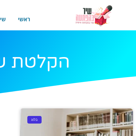
ראשי
שי
הקלטת שי
בלוג