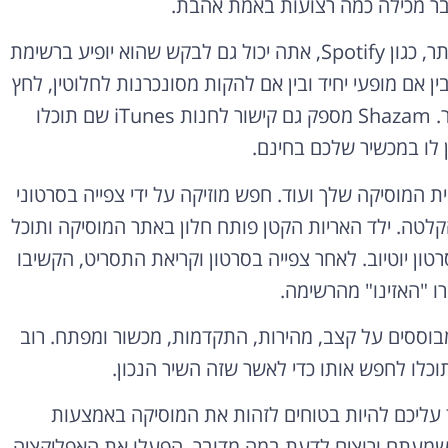
ר מכילה כמה רצועות באמת אהבת.
אם הפודקאסט שלך מתארח אצל אחת החברות הידועות יותר, כגון Spotify, אתה יכול גם לבקש שהוא יופיע ברשימת
ת, בין אם מופעי יחיד ובין אם להקות מסונכרנות לחלוטין, לחץ
על רצועות – רצועות או רצועות אחוריות – זה יכול לעזור. Shazam מספק גם קישור לחנות iTunes שם תוכלו
 לו במכשיר שלכם בחינם.
 המוסיקה שלך ועוד. חפש מוזיקה על ידי צפייה בסרטוני
כל הקלטה. ילד האריות הקטן פותח חלון באתר המוסיקה ותוכל
טון יוטיוב. לאחר צפייה בסרטון וקריאת התסריט, הקשיבו
ו "האזינו" מהרשימה.
המבוססים על קצב, מהירות, התקדמות, מכשור ומפתח. רוב
ותוכלו לחפש אותו כדי לאשר שזה השיר הנכון.
 עליכם להיות בטוחים לזהות את המוסיקה באמצעות
שמעתם ורוצים לדעת במה מדובר, הפעלו את האפליקציה