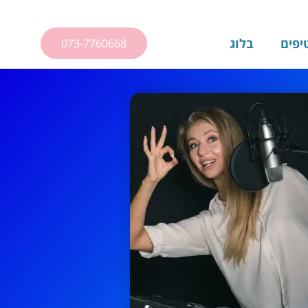
יפים
בלוג
073-7760668