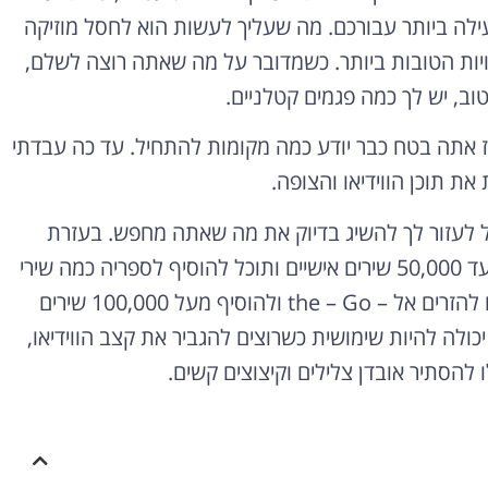
עילה ביותר עבורכם. מה שעליך לעשות הוא לחסל מוזיקה
ות הטובות ביותר. כשמדובר על מה שאתה רוצה לשלם,
ב, יש לך כמה פגמים קטלניים.
ז אתה בטח כבר יודע כמה מקומות להתחיל. עד כה עבדתי
ת תוכן הווידיאו והצופה.
ול לעזור לך להשיג בדיוק את מה שאתה מחפש. בעזרת
Google Play מוזיקה תוכל להעלות לספריית Play שלך עד 50,000 שירים אישיים ותוכל להוסיף לספריה כמה שירי
מנוי ושירים שנרכשו. עם YouTube Music אני יכול גם להזרים אל – the – Go ולהוסיף מעל 100,000 שירים
כולה להיות שימושית כשרוצים להגביר את קצב הווידיאו,
 להסתיר אובדן צלילים וקיצוצים קשים.