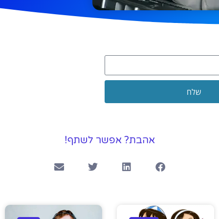
שלח
אהבת? אפשר לשתף!