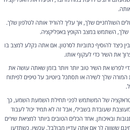
אותה.
ם השולחניים שלך, אך עליך להוריד אותה לטלפון שלך.
פון שלך, השתמש במצב הקופץ באפליקציה.
בין כיצד להוסיף כתוביות לסרטון. אם אתה נקלע למצב בו
וך את השיר כדי לעקוף אותו.
די לפרש את השיר טוב יותר ויותר בזמן שאתה עושה את
 המורה שלך לשירה או תסתכל ביוטיוב על טיפים לפיתוח
ל.
לאינטראקציה של המשתמש לפני תחילת השמעת השמע, כך
וצבת שעובדת בשבילי, אבל זה לא תמיד יכול לעבוד
רטוני YouTube תלוי בכמות התגובות ובאיכותן. אחד הכלים הטובים ביותר למציאת שירים
ני יוטיוב הוא Song Finder, סיומת Chrome בחינם ששווה לך אם אתה עדיין מבולבל. עכשיו, כשתדעו