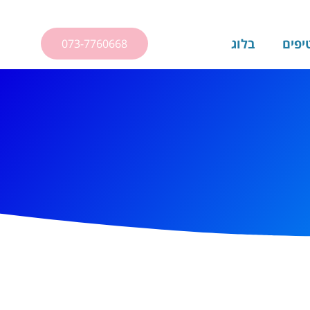
יפים
בלוג
073-7760668