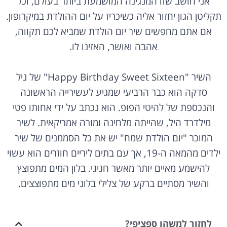
אני חושב שזו המנגינה המושמעת ביותר בעולם, וכל
תקליטן הגון יחזור אליה כשיכריז על יום ההולדת במיקרופון.
אם אתם מחפשים שיר יום הולדת שמביא לכם תקווה,
אהבה ואושר, האזינו לו.
השיר "Happy Birthday Sweet Sixteen" של ניל
סדקה הוא כבר הרביעי שמגיע לעשירייה הראשונה
והנכספת של להיטי הפופ. הוא נכתב על ידי אחותו פטי
מילדרד היל, שהייתה מלחינה ומורה אמריקאית. לשיר
המוכר "יום הולדת שמח" יש את כל הסממנים של שיר
ילדים מהמאה ה-19, אך עם בתים ליריים חוזרים הוא עשוי
להישמע מאיים יותר מאשר חגיגי. בלון המים מתפוצץ
והשיר מסתיים ברקע של צלילי בלוני מים מתפוצצים.
לחזור למשהו ספציפי?