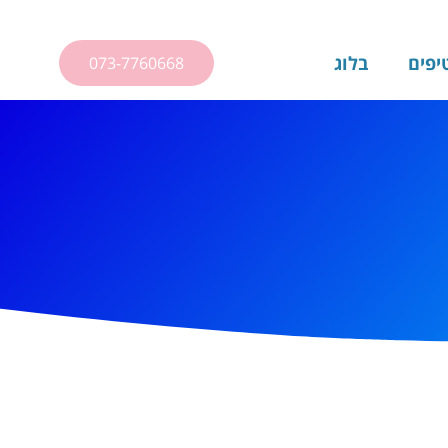
יפים
בלוג
073-7760668