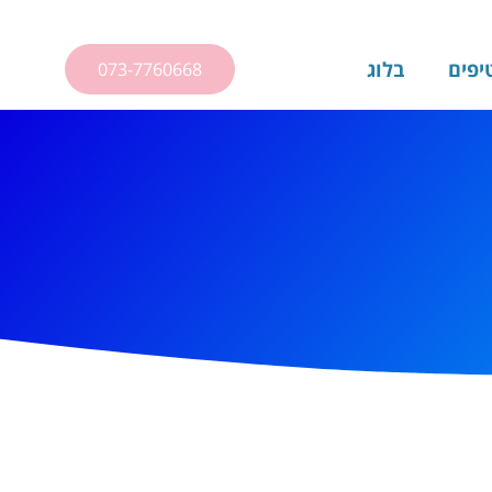
יפים
בלוג
073-7760668